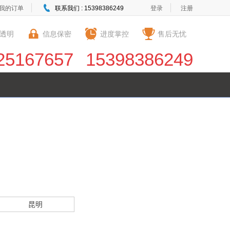
我的订单
联系我们 : 15398386249
登录
注册
透明
信息保密
进度掌控
售后无忧
25167657
15398386249
昆明